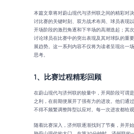
本篇文章将对蔚山现代与济州联之间的精彩对
讨比赛的关键时刻、双方战术布局、球员表现
开场阶段的激烈角逐和下半场的高潮迭起；其
讨论球员在比赛中的突出表现及其对球队的重
展趋势。这一系列内容不仅将为读者呈现出一
思考。
1、比赛过程精彩回顾
在蔚山现代与济州联的较量中，开局阶段可谓
之利，在前期便展开了强有力的进攻。他们通
不得不频繁调整阵型以应对。每一次进攻都给
随着比赛深入，济州联逐渐找到了节奏，并开
胁蔚山现代的大门。在第30分钟时，济州联的