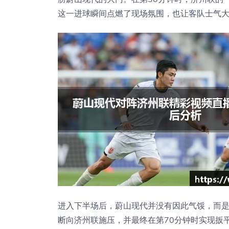
这一进球瞬间点燃了现场氛围，也让客队士气
进入下半场后，蔚山现代并没有因此气馁，而
断向济州联施压，并最终在第70分钟时实现扳