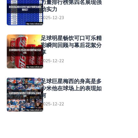
力量排行榜第四名展现强
劲实力
2025-12-23
足球明星畅饮可口可乐精
彩瞬间回顾与幕后花絮分
享
2025-12-22
足球巨星梅西的身高是多
少米他在球场上的表现如
何
2025-12-22