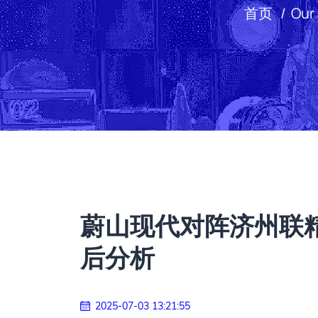
首页
Our
蔚山现代对阵济州联
后分析
2025-07-03 13:21:55