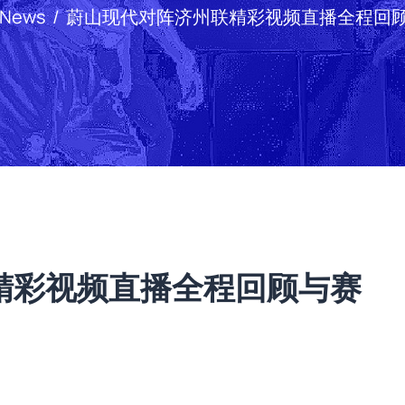
 News
蔚山现代对阵济州联精彩视频直播全程回
精彩视频直播全程回顾与赛