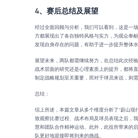
4、赛后总结及展望
经过全面回顾与分析，我们可以看到，这是一
方都展现出了各自独特风格与实力，为观众奉
发现自身存在的问题，有助于进一步提升整体
展望未来，两队都需继续努力，在总结此次经
战术层面的研究还是心理素质上的提升，都将
制定战略规划至关重要，而对于球员来说，则
总结：
综上所述，本篇文章从多个维度分析了“蔚山现
致观察比赛过程、战术布局及球员表现之后，
慧和团队合作精神运动。此外，此役所带来的
队更好地迎接即将到来的挑战。