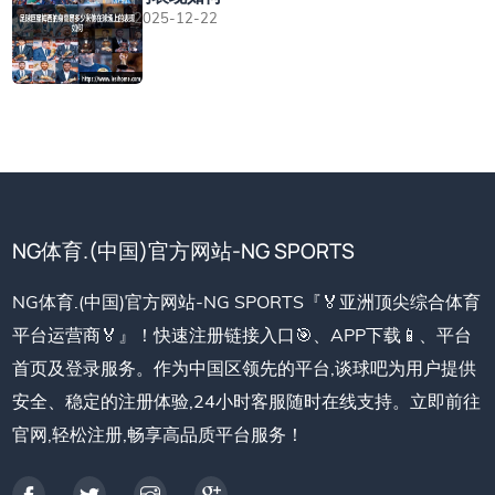
2025-12-22
NG体育.(中国)官方网站-NG SPORTS
NG体育.(中国)官方网站-NG SPORTS『🏅亚洲顶尖综合体育
平台运营商🏅』！快速注册链接入口🎯、APP下载📱、平台
首页及登录服务。作为中国区领先的平台,谈球吧为用户提供
安全、稳定的注册体验,24小时客服随时在线支持。立即前往
官网,轻松注册,畅享高品质平台服务！