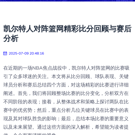
凯尔特人对阵篮网精彩比分回顾与赛后
分析
2025-07-09 20:48:16
在近期的一场NBA焦点战役中，凯尔特人对阵篮网的比赛吸
引了众多球迷的关注。本文将从比分回顾、球队表现、关键
球员分析和赛后总结四个方面，对这场精彩的比赛进行详细
阐述。首先，我们将回顾整场比赛的比分变化，分析双方在
不同阶段的表现；接着，从整体战术和策略上探讨两队在比
赛中的优劣势；然后，重点分析几位关键球员在比赛中的表
现及其对球队胜负的影响；最后，总结本场比赛的重要意义
以及未来展望。通过这些方面的深入解析，希望能为读者提