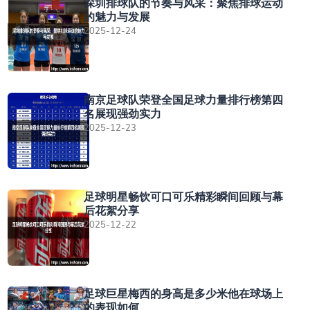
深圳排球队的节奏与风采：聚焦排球运动
的魅力与发展
2025-12-24
南京足球队荣登全国足球力量排行榜第四
名展现强劲实力
2025-12-23
足球明星畅饮可口可乐精彩瞬间回顾与幕
后花絮分享
2025-12-22
足球巨星梅西的身高是多少米他在球场上
的表现如何