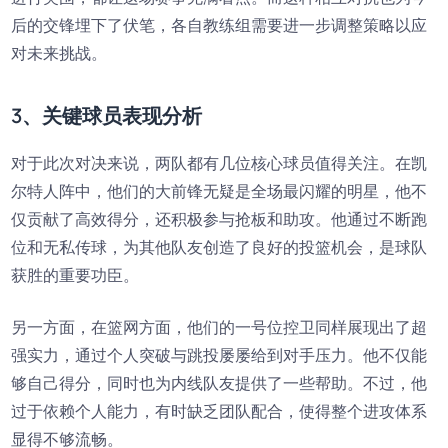
后的交锋埋下了伏笔，各自教练组需要进一步调整策略以应
对未来挑战。
3、关键球员表现分析
对于此次对决来说，两队都有几位核心球员值得关注。在凯
尔特人阵中，他们的大前锋无疑是全场最闪耀的明星，他不
仅贡献了高效得分，还积极参与抢板和助攻。他通过不断跑
位和无私传球，为其他队友创造了良好的投篮机会，是球队
获胜的重要功臣。
另一方面，在篮网方面，他们的一号位控卫同样展现出了超
强实力，通过个人突破与跳投屡屡给到对手压力。他不仅能
够自己得分，同时也为内线队友提供了一些帮助。不过，他
过于依赖个人能力，有时缺乏团队配合，使得整个进攻体系
显得不够流畅。