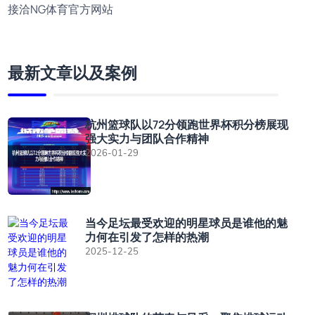
接洽NG体育官方网站
最新文章以及案例
杭州篮球队以72分领跑世界杯积分榜展现
强大实力与团队合作精神
2026-01-29
当今足坛最受欢迎的明星球员是谁他的魅
力何在引发了怎样的热潮
2025-12-25