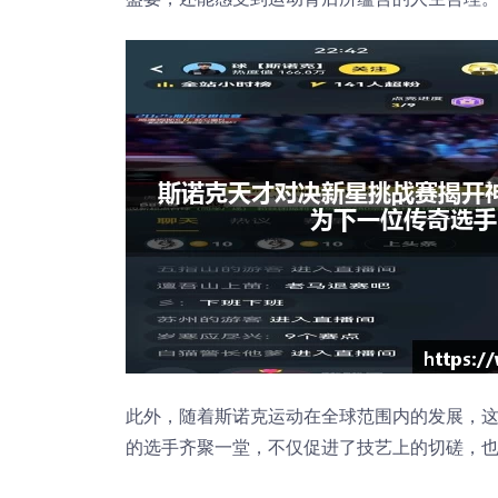
此外，随着斯诺克运动在全球范围内的发展，
的选手齐聚一堂，不仅促进了技艺上的切磋，