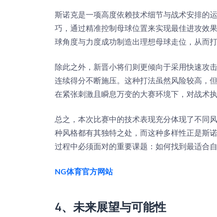
斯诺克是一项高度依赖技术细节与战术安排的
巧，通过精准控制母球位置来实现最佳进攻效
球角度与力度成功制造出理想母球走位，从而
除此之外，新晋小将们则更倾向于采用快速攻
连续得分不断施压。这种打法虽然风险较高，
在紧张刺激且瞬息万变的大赛环境下，对战术
总之，本次比赛中的技术表现充分体现了不同
种风格都有其独特之处，而这种多样性正是斯
过程中必须面对的重要课题：如何找到最适合
NG体育官方网站
4、未来展望与可能性