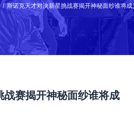
s
斯诺克天才对决新星挑战赛揭开神秘面纱谁将成
挑战赛揭开神秘面纱谁将成