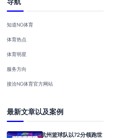
导航
知道NG体育
体育热点
体育明星
服务方向
接洽NG体育官方网站
最新文章以及案例
杭州篮球队以72分领跑世