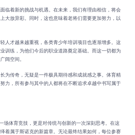
也面临着新的挑战与机遇。在未来，我们有理由相信，将会
台上大放异彩。同时，这也意味着老将们需要更加努力，以
年轻人才越来越重视，各类青少年培训项目也逐渐增多。这
专业训练，为他们今后的职业道路奠定基础。而这一切都为
了广阔空间。
成长为传奇，无疑是一件极具期待感和成就感之事。体育精
与努力，所有参与其中的人都将在不断追求卓越中书写属于
是一场体育竞技，更是对传统与创新的一次深刻思考。在这
演绎着属于斯诺克的新篇章。无论最终结果如何，每位参赛