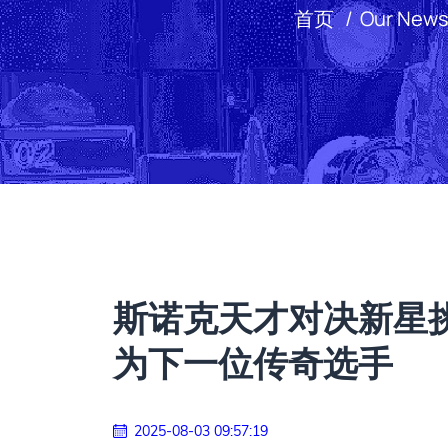
首页
Our New
斯诺克天才对决新星
为下一位传奇选手
2025-08-03 09:57:19