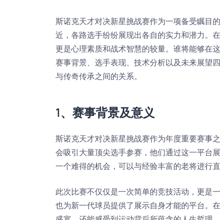
斯诺克天才对决新星挑战赛作为一项备受瞩目
近，各路选手纷纷展现出各自的实力和潜力。
更是心理素质和战术智慧的较量。谁将能够在
赛事背景、选手表现、技术分析以及未来展望
与传奇传承之间的关系。
1、赛事背景及意义
斯诺克天才对决新星挑战赛作为年度重要赛事
会吸引大量顶尖选手参赛，他们通过这一平台
一个难得的机会，可以与经验丰富的老将进行
此次比赛不仅仅是一次简单的竞技活动，更是
也为新一代球员提供了展示自身才能的平台。
盛宴，还能感受到运动背后所蕴含的人生哲理