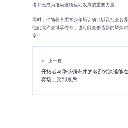
者都已成为推动这项运动发展的重要力量。
同时，伴随着各类青少年培训项目以及社会各
他们或许会继承传奇，也可能会创造新的辉煌
章！
上一篇
开拓者与华盛顿奇才的激烈对决谁能
赛场上笑到最后