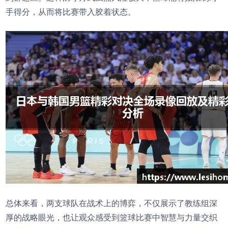
手得分，从而将比赛带入胶着状态。
总体来看，两支球队在战术上的博弈，不仅展示了教练组深
厚的战略眼光，也让观众感受到篮球比赛中智慧与力量交织