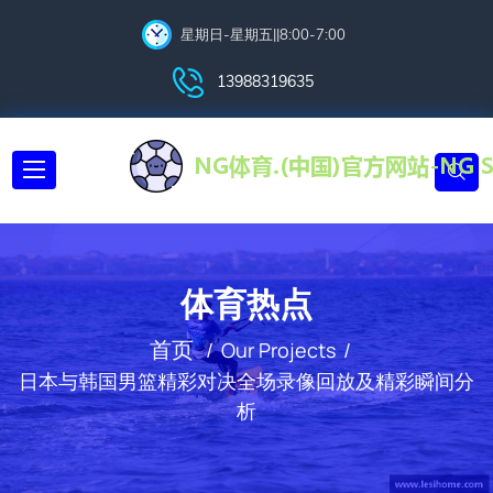
星期日-星期五||8:00-7:00
13988319635
体育热点
首页
Our Projects
日本与韩国男篮精彩对决全场录像回放及精彩瞬间分
析