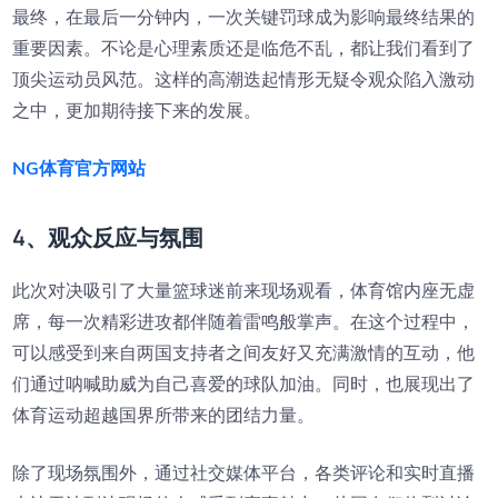
最终，在最后一分钟内，一次关键罚球成为影响最终结果的
重要因素。不论是心理素质还是临危不乱，都让我们看到了
顶尖运动员风范。这样的高潮迭起情形无疑令观众陷入激动
之中，更加期待接下来的发展。
NG体育官方网站
4、观众反应与氛围
此次对决吸引了大量篮球迷前来现场观看，体育馆内座无虚
席，每一次精彩进攻都伴随着雷鸣般掌声。在这个过程中，
可以感受到来自两国支持者之间友好又充满激情的互动，他
们通过呐喊助威为自己喜爱的球队加油。同时，也展现出了
体育运动超越国界所带来的团结力量。
除了现场氛围外，通过社交媒体平台，各类评论和实时直播