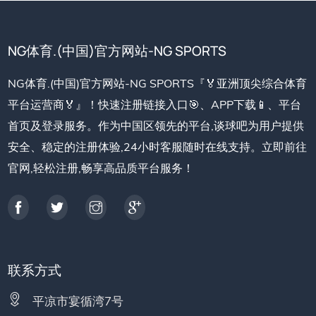
NG体育.(中国)官方网站-NG SPORTS
NG体育.(中国)官方网站-NG SPORTS『🏅亚洲顶尖综合体育
平台运营商🏅』！快速注册链接入口🎯、APP下载📱、平台
首页及登录服务。作为中国区领先的平台,谈球吧为用户提供
安全、稳定的注册体验,24小时客服随时在线支持。立即前往
官网,轻松注册,畅享高品质平台服务！
联系方式
平凉市宴循湾7号