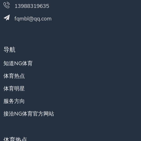
13988319635
fqmbl@qq.com
导航
知道NG体育
体育热点
体育明星
服务方向
接洽NG体育官方网站
体育热点