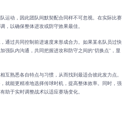
团队运动，因此团队间默契配合同样不可忽视。在实际比赛
协调，以确保整体进攻或防守效果最佳。
伐，通过共同控制前进速度来形成合力。如果某名队员过快
加强队内沟通，共同把握进攻和防守之间的“切换点”，显
员相互熟悉各自特点与习惯，从而找到最适合彼此发力点。
好，就能更精准地选择传球时机，提高整体效率。同时，强
也有助于实时调整战术以适应赛场变化。