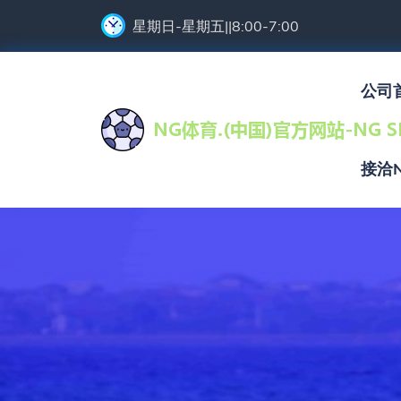
星期日-星期五||8:00-7:00
公司
接洽