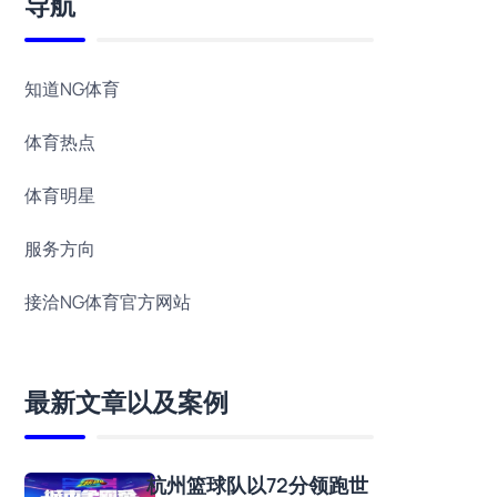
导航
知道NG体育
体育热点
体育明星
服务方向
接洽NG体育官方网站
最新文章以及案例
杭州篮球队以72分领跑世