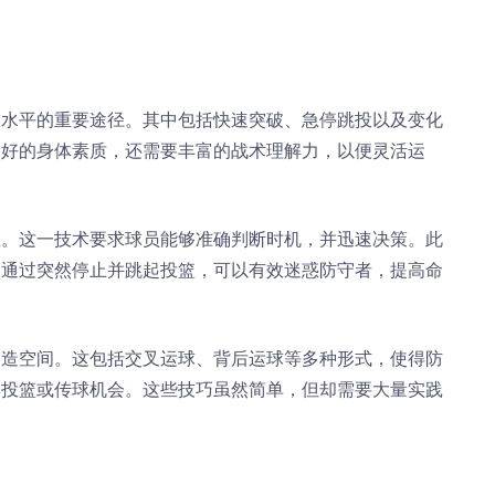
技水平的重要途径。其中包括快速突破、急停跳投以及变化
良好的身体素质，还需要丰富的战术理解力，以便灵活运
区。这一技术要求球员能够准确判断时机，并迅速决策。此
，通过突然停止并跳起投篮，可以有效迷惑防守者，提高命
制造空间。这包括交叉运球、背后运球等多种形式，使得防
多投篮或传球机会。这些技巧虽然简单，但却需要大量实践