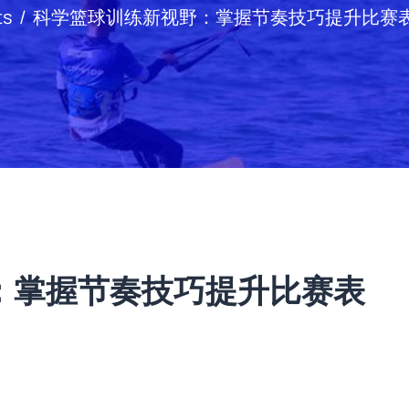
ts
科学篮球训练新视野：掌握节奏技巧提升比赛
：掌握节奏技巧提升比赛表