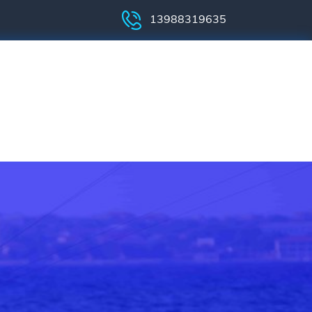
13988319635