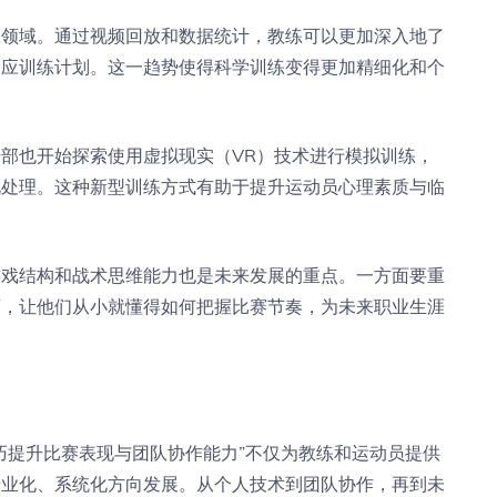
练领域。通过视频回放和数据统计，教练可以更加深入地了
相应训练计划。这一趋势使得科学训练变得更加精细化和个
部也开始探索使用虚拟现实（VR）技术进行模拟训练，
况处理。这种新型训练方式有助于提升运动员心理素质与临
游戏结构和战术思维能力也是未来发展的重点。一方面要重
育，让他们从小就懂得如何把握比赛节奏，为未来职业生涯
巧提升比赛表现与团队协作能力”不仅为教练和运动员提供
专业化、系统化方向发展。从个人技术到团队协作，再到未