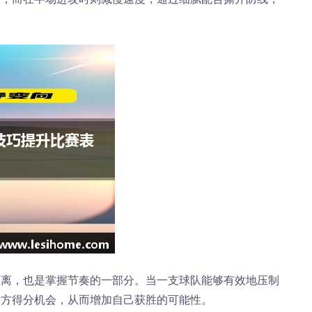
距离，也是掌握节奏的一部分。当一支球队能够有效地压制
对方得分机会，从而增加自己获胜的可能性。