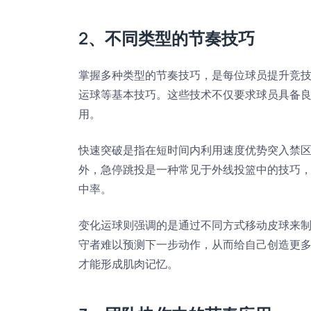
2、不同类型的节奏技巧
掌握多种类型的节奏技巧，是每位球员提升竞
运球等基本技巧。这些技术不仅要求球员具备
用。
快速突破是指在短时间内利用速度优势突入禁
外，急停跳投是一种常见于外线投篮中的技巧
中率。
变化运球则强调的是通过不同方式移动皮球来
守者难以预测下一步动作，从而给自己创造更
才能形成肌肉记忆。