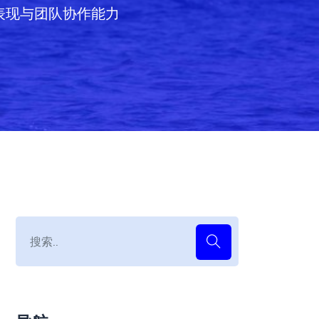
表现与团队协作能力