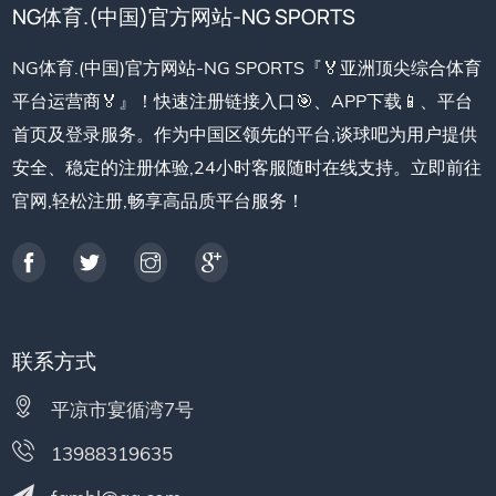
NG体育.(中国)官方网站-NG SPORTS
NG体育.(中国)官方网站-NG SPORTS『🏅亚洲顶尖综合体育
平台运营商🏅』！快速注册链接入口🎯、APP下载📱、平台
首页及登录服务。作为中国区领先的平台,谈球吧为用户提供
安全、稳定的注册体验,24小时客服随时在线支持。立即前往
官网,轻松注册,畅享高品质平台服务！
联系方式
平凉市宴循湾7号
13988319635