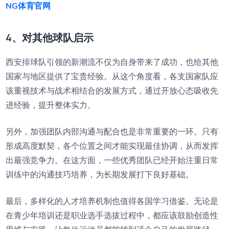
NG体育官网
4、对其他球队启示
西安排球队引领的新潮流不仅为自身带来了成功，也给其他
国家与地区提供了宝贵经验。从这个角度看，各支国家队应
该重视技术与战术相结合的发展方式，通过开放心态吸收先
进经验，提升整体实力。
另外，加强团队内部沟通与配合也是非常重要的一环。只有
形成高度默契，各个位置之间才能实现最佳协调，从而发挥
出最强竞争力。在这方面，一些优秀团队已经开始注重日常
训练中的沟通技巧培养，为长期发展打下良好基础。
最后，多样化的人才培养机制也值得各国学习借鉴。无论是
在青少年培训还是职业选手选拔过程中，都应该鼓励创造性