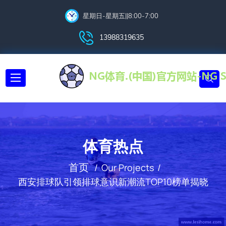
星期日-星期五||8:00-7:00
13988319635
体育热点
首页
Our Projects
西安排球队引领排球意识新潮流TOP10榜单揭晓