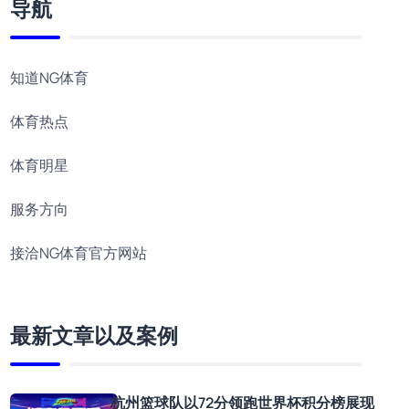
导航
知道NG体育
体育热点
体育明星
服务方向
接洽NG体育官方网站
最新文章以及案例
杭州篮球队以72分领跑世界杯积分榜展现