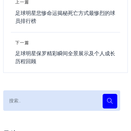
上一篇
足球明星悲惨命运揭秘死亡方式最惨烈的球
员排行榜
下一篇
足球明星保罗精彩瞬间全景展示及个人成长
历程回顾