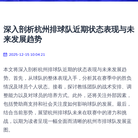
深入剖析杭州排球队近期状态表现与未
来发展趋势
2025-12-15 10:04:21
本文将深入剖析杭州排球队近期的状态表现与未来发展趋
势。首先，从球队的整体表现入手，分析其在赛季中的胜负
情况及球员个人状态。接着，探讨教练团队的战术安排、调
整能力以及对球员的培养方式。此外，还将关注外部因素，
包括赞助商支持和社会关注度如何影响球队的发展。最后，
结合当前形势，展望杭州排球队未来在联赛中的潜力和挑
战，以期为读者呈现一幅全面而清晰的杭州市排球队发展蓝
图。