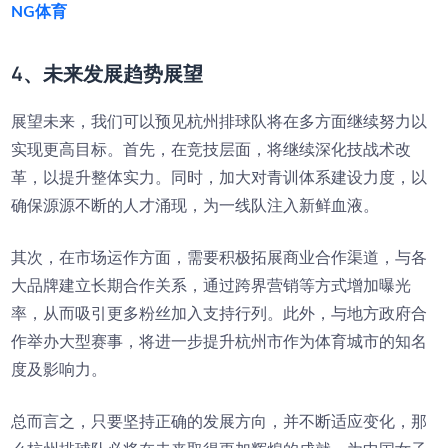
NG体育
4、未来发展趋势展望
展望未来，我们可以预见杭州排球队将在多方面继续努力以
实现更高目标。首先，在竞技层面，将继续深化技战术改
革，以提升整体实力。同时，加大对青训体系建设力度，以
确保源源不断的人才涌现，为一线队注入新鲜血液。
其次，在市场运作方面，需要积极拓展商业合作渠道，与各
大品牌建立长期合作关系，通过跨界营销等方式增加曝光
率，从而吸引更多粉丝加入支持行列。此外，与地方政府合
作举办大型赛事，将进一步提升杭州市作为体育城市的知名
度及影响力。
总而言之，只要坚持正确的发展方向，并不断适应变化，那