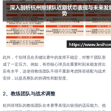
此外，个别球员在关键比赛中的发挥不稳定，对整个团队形
成了一定压力。例如，有些核心球员在重要时刻未能发挥出
应有水平，这使得教练团队不得不重新考虑阵容搭配与战术
安排，以提高整队的协调性和默契度。
2、教练团队与战术调整
杭州排球队的教练团队在本赛季表现出较强的适应能力。他