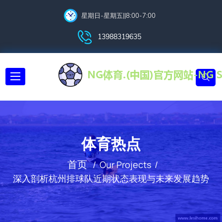
星期日-星期五||8:00-7:00
13988319635
体育热点
首页
Our Projects
深入剖析杭州排球队近期状态表现与未来发展趋势