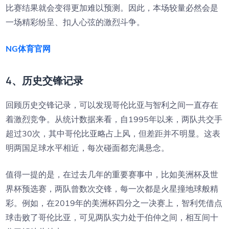
比赛结果就会变得更加难以预测。因此，本场较量必然会是
一场精彩纷呈、扣人心弦的激烈斗争。
NG体育官网
4、历史交锋记录
回顾历史交锋记录，可以发现哥伦比亚与智利之间一直存在
着激烈竞争。从统计数据来看，自1995年以来，两队共交手
超过30次，其中哥伦比亚略占上风，但差距并不明显。这表
明两国足球水平相近，每次碰面都充满悬念。
值得一提的是，在过去几年的重要赛事中，比如美洲杯及世
界杯预选赛，两队曾数次交锋，每一次都是火星撞地球般精
彩。例如，在2019年的美洲杯四分之一决赛上，智利凭借点
球击败了哥伦比亚，可见两队实力处于伯仲之间，相互间十