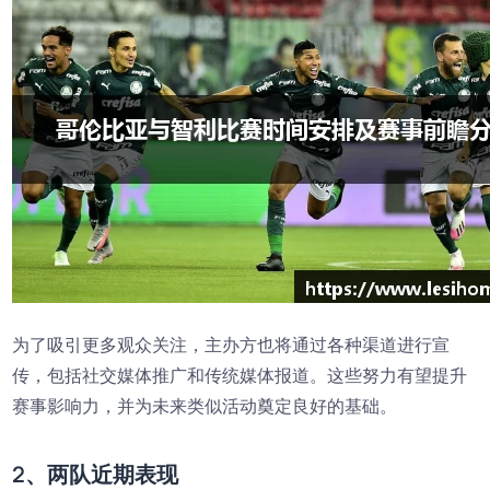
为了吸引更多观众关注，主办方也将通过各种渠道进行宣
传，包括社交媒体推广和传统媒体报道。这些努力有望提升
赛事影响力，并为未来类似活动奠定良好的基础。
2、两队近期表现