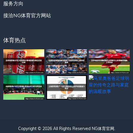
服务方向
接洽NG体育官方网站
体育热点
Copyright © 2026 All Rights Reserved
NG体育官网
.