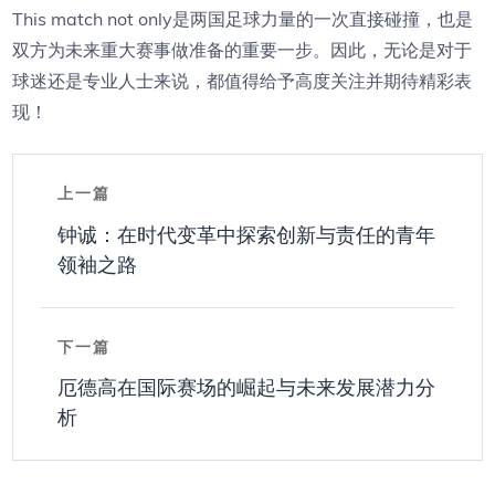
This match not only是两国足球力量的一次直接碰撞，也是
双方为未来重大赛事做准备的重要一步。因此，无论是对于
球迷还是专业人士来说，都值得给予高度关注并期待精彩表
现！
上一篇
钟诚：在时代变革中探索创新与责任的青年
领袖之路
下一篇
厄德高在国际赛场的崛起与未来发展潜力分
析