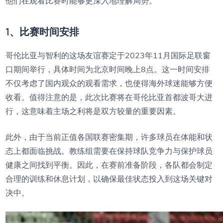
他们在观看比赛时能够更深入地理解局势。
1、比赛时间安排
哥伦比亚与智利的这场友谊赛定于2023年11月国际足联窗
口期间举行，具体时间为北京时间晚上8点。这一时间安排
不仅考虑了国内观众的观看需求，也使得海外球迷能够方便
收看。值得注意的是，此次比赛将在哥伦比亚首都波哥大进
行，这意味着主场之利将是双方较量的重要因素。
此外，由于当前正值各国联赛密集期，许多球员在体能和状
态上都面临挑战。教练组需要在保持球队竞争力与保护球员
健康之间找到平衡。因此，在赛前准备阶段，各队都会制定
合理的训练和休息计划，以确保最佳状态投入到这场关键对
决中。