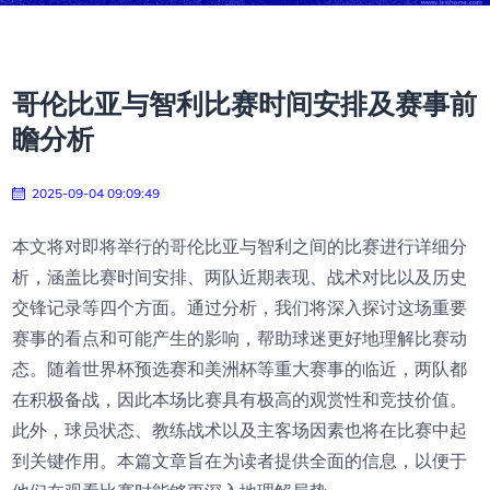
哥伦比亚与智利比赛时间安排及赛事前
瞻分析
2025-09-04 09:09:49
本文将对即将举行的哥伦比亚与智利之间的比赛进行详细分
析，涵盖比赛时间安排、两队近期表现、战术对比以及历史
交锋记录等四个方面。通过分析，我们将深入探讨这场重要
赛事的看点和可能产生的影响，帮助球迷更好地理解比赛动
态。随着世界杯预选赛和美洲杯等重大赛事的临近，两队都
在积极备战，因此本场比赛具有极高的观赏性和竞技价值。
此外，球员状态、教练战术以及主客场因素也将在比赛中起
到关键作用。本篇文章旨在为读者提供全面的信息，以便于