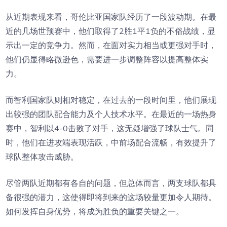
从近期表现来看，哥伦比亚国家队经历了一段波动期。在最
近的几场世预赛中，他们取得了2胜1平1负的不俗战绩，显
示出一定的竞争力。然而，在面对实力相当或更强对手时，
他们仍显得略微逊色，需要进一步调整阵容以提高整体实
力。
而智利国家队则相对稳定，在过去的一段时间里，他们展现
出较强的团队配合能力及个人技术水平。在最近的一场热身
赛中，智利以4-0击败了对手，这无疑增强了球队士气。同
时，他们在进攻端表现活跃，中前场配合流畅，有效提升了
球队整体攻击威胁。
尽管两队近期都有各自的问题，但总体而言，两支球队都具
备很强的潜力，这使得即将到来的这场较量更加令人期待。
如何发挥自身优势，将成为胜负的重要关键之一。