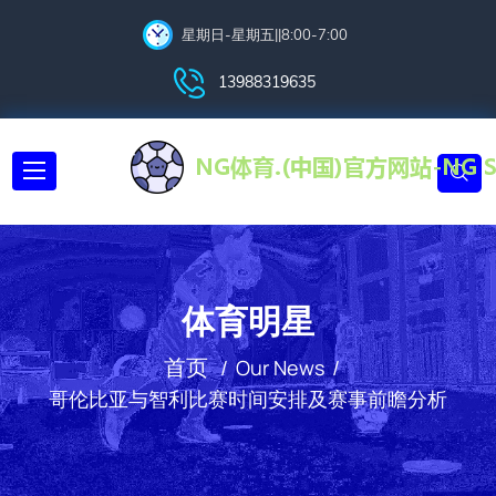
星期日-星期五||8:00-7:00
13988319635
体育明星
首页
Our News
哥伦比亚与智利比赛时间安排及赛事前瞻分析