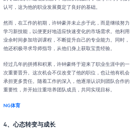
认可，这为他的职业发展奠定了良好的基础。
然而，在工作的初期，许钟豪并未止步于此，而是继续努力
学习新技能，以便更好地适应快速变化的市场需求。他利用
业余时间参加培训课程，不断提升自己的专业能力。同时，
他还积极寻求导师指导，从他们身上获取宝贵经验。
经过几年的拼搏和积累，许钟豪终于迎来了职业生涯中的一
次重要晋升。这次机会不仅改变了他的职位，也让他有机会
承担更多责任。随着工作的深入，他逐渐认识到团队合作的
重要性，并开始注重培养团队成员，共同实现目标。
NG体育
4、心态转变与成长