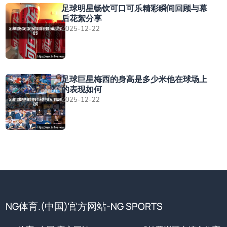
足球明星畅饮可口可乐精彩瞬间回顾与幕
后花絮分享
2025-12-22
足球巨星梅西的身高是多少米他在球场上
的表现如何
2025-12-22
NG体育.(中国)官方网站-NG SPORTS