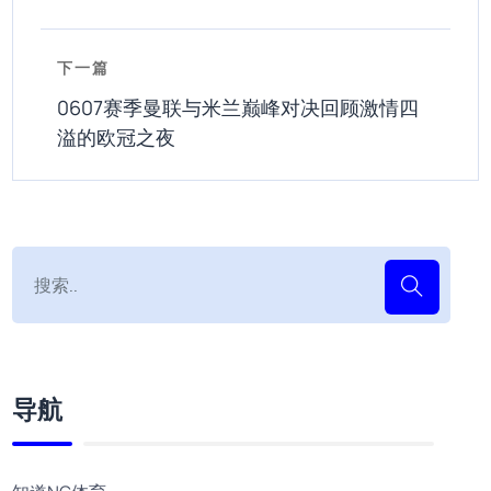
下一篇
0607赛季曼联与米兰巅峰对决回顾激情四
溢的欧冠之夜
导航