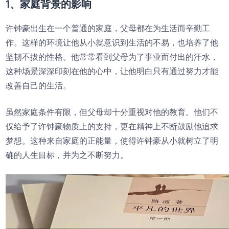
1、家庭背景的影响
许钟豪出生在一个普通的家庭，父母都在为生活而辛勤工
作。这样的环境让他从小就意识到生活的不易，也培养了他
坚韧不拔的性格。他常常看到父母为了事业而付出的汗水，
这种场景深深印刻在他的心中，让他明白只有通过努力才能
改善自己的生活。
虽然家庭条件有限，但父母却十分重视对他的教育。他们不
仅给予了许钟豪物质上的支持，更在精神上不断鼓励他追求
梦想。这种来自家庭的正能量，使得许钟豪从小就树立了明
确的人生目标，并为之不断努力。