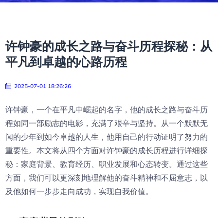
许钟豪的成长之路与奋斗历程探秘：从
平凡到卓越的心路历程
2025-07-01 18:26:26
许钟豪，一个在平凡中崛起的名字，他的成长之路与奋斗历
程如同一部励志的电影，充满了艰辛与坚持。从一个默默无
闻的少年到如今卓越的人生，他用自己的行动证明了努力的
重要性。本文将从四个方面对许钟豪的成长历程进行详细探
秘：家庭背景、教育经历、职业发展和心态转变。通过这些
方面，我们可以更深刻地理解他的奋斗精神和不屈意志，以
及他如何一步步走向成功，实现自我价值。