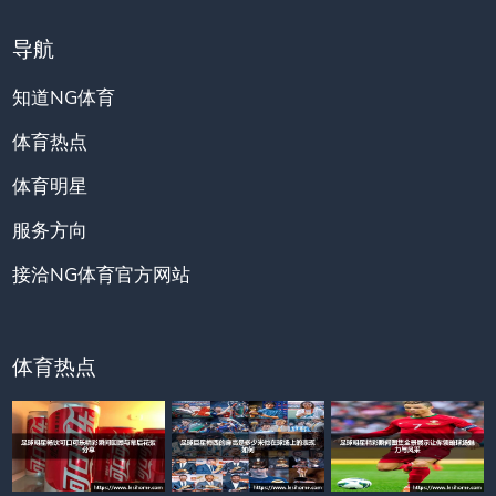
导航
知道NG体育
体育热点
体育明星
服务方向
接洽NG体育官方网站
体育热点