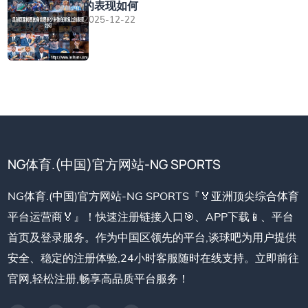
的表现如何
2025-12-22
NG体育.(中国)官方网站-NG SPORTS
NG体育.(中国)官方网站-NG SPORTS『🏅亚洲顶尖综合体育
平台运营商🏅』！快速注册链接入口🎯、APP下载📱、平台
首页及登录服务。作为中国区领先的平台,谈球吧为用户提供
安全、稳定的注册体验,24小时客服随时在线支持。立即前往
官网,轻松注册,畅享高品质平台服务！