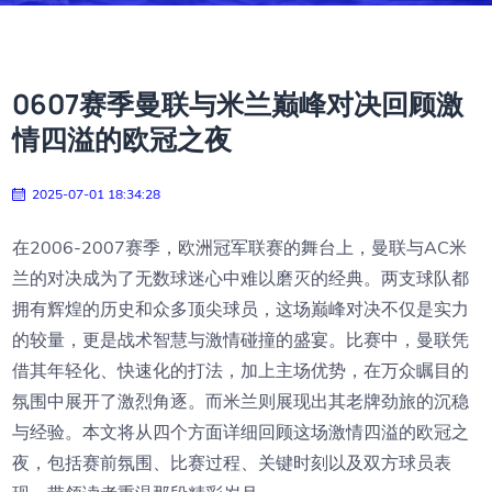
0607赛季曼联与米兰巅峰对决回顾激
情四溢的欧冠之夜
2025-07-01 18:34:28
在2006-2007赛季，欧洲冠军联赛的舞台上，曼联与AC米
兰的对决成为了无数球迷心中难以磨灭的经典。两支球队都
拥有辉煌的历史和众多顶尖球员，这场巅峰对决不仅是实力
的较量，更是战术智慧与激情碰撞的盛宴。比赛中，曼联凭
借其年轻化、快速化的打法，加上主场优势，在万众瞩目的
氛围中展开了激烈角逐。而米兰则展现出其老牌劲旅的沉稳
与经验。本文将从四个方面详细回顾这场激情四溢的欧冠之
夜，包括赛前氛围、比赛过程、关键时刻以及双方球员表