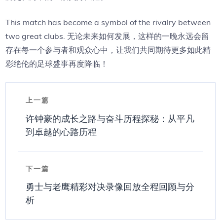
This match has become a symbol of the rivalry between
two great clubs. 无论未来如何发展，这样的一晚永远会留
存在每一个参与者和观众心中，让我们共同期待更多如此精
彩绝伦的足球盛事再度降临！
上一篇
许钟豪的成长之路与奋斗历程探秘：从平凡
到卓越的心路历程
下一篇
勇士与老鹰精彩对决录像回放全程回顾与分
析