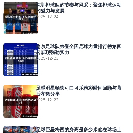
深圳排球队的节奏与风采：聚焦排球运动
的魅力与发展
2025-12-24
南京足球队荣登全国足球力量排行榜第四
名展现强劲实力
2025-12-23
足球明星畅饮可口可乐精彩瞬间回顾与幕
后花絮分享
2025-12-22
足球巨星梅西的身高是多少米他在球场上