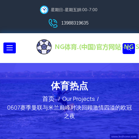
星期日-星期五||8:00-7:00
13988319635
体育热点
首页
Our Projects
0607赛季曼联与米兰巅峰对决回顾激情四溢的欧冠
之夜