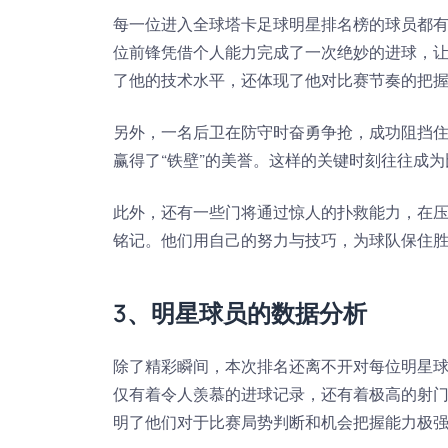
每一位进入全球塔卡足球明星排名榜的球员都
位前锋凭借个人能力完成了一次绝妙的进球，
了他的技术水平，还体现了他对比赛节奏的把
另外，一名后卫在防守时奋勇争抢，成功阻挡
赢得了“铁壁”的美誉。这样的关键时刻往往成
此外，还有一些门将通过惊人的扑救能力，在
铭记。他们用自己的努力与技巧，为球队保住
3、明星球员的数据分析
除了精彩瞬间，本次排名还离不开对每位明星
仅有着令人羡慕的进球记录，还有着极高的射
明了他们对于比赛局势判断和机会把握能力极