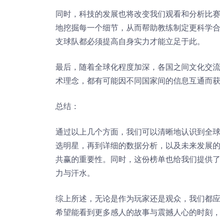
同时，科技的发展也将改变我们观看和分析比
地挖掘每一个细节，从而帮助教练制定更科学
支球队都必须提高自身实力才能立足于此。
最后，随着全球化程度加深，各国之间文化交
术理念，都有可能因不同国家间的信息互通而
总结：
通过以上几个方面，我们可以清晰地认识到全
选明星，再到详细的数据分析，以及未来发展
共赢的重要性。同时，这份榜单也给我们提供
力与汗水。
综上所述，无论是作为玩家还是观众，我们都
希望能看到更多感人的故事与震撼人心的时刻