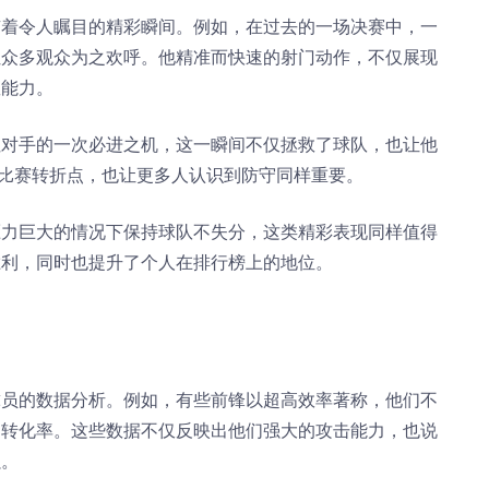
有着令人瞩目的精彩瞬间。例如，在过去的一场决赛中，一
让众多观众为之欢呼。他精准而快速的射门动作，不仅展现
握能力。
住对手的一次必进之机，这一瞬间不仅拯救了球队，也让他
为比赛转折点，也让更多人认识到防守同样重要。
压力巨大的情况下保持球队不失分，这类精彩表现同样值得
胜利，同时也提升了个人在排行榜上的地位。
球员的数据分析。例如，有些前锋以超高效率著称，他们不
门转化率。这些数据不仅反映出他们强大的攻击能力，也说
强。