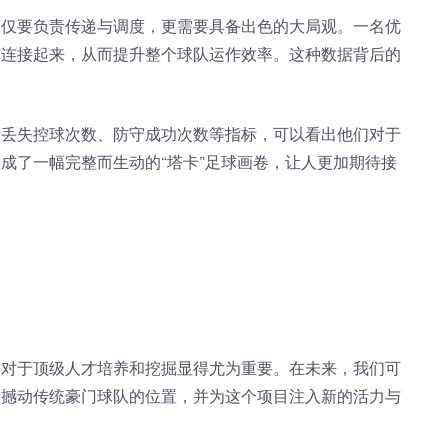
不仅要负责传递与调度，更需要具备出色的大局观。一名优
友连接起来，从而提升整个球队运作效率。这种数据背后的
计丢失控球次数、防守成功次数等指标，可以看出他们对于
成了一幅完整而生动的“塔卡”足球画卷，让人更加期待接
，对于顶级人才培养和挖掘显得尤为重要。在未来，我们可
会撼动传统豪门球队的位置，并为这个项目注入新的活力与