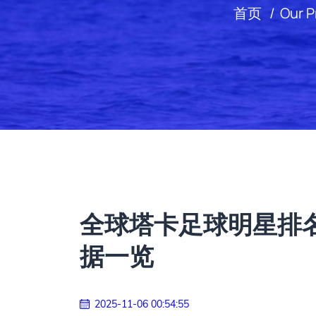
首页
Our P
全球塔卡足球明星排
据一览
2025-11-06 00:54:55