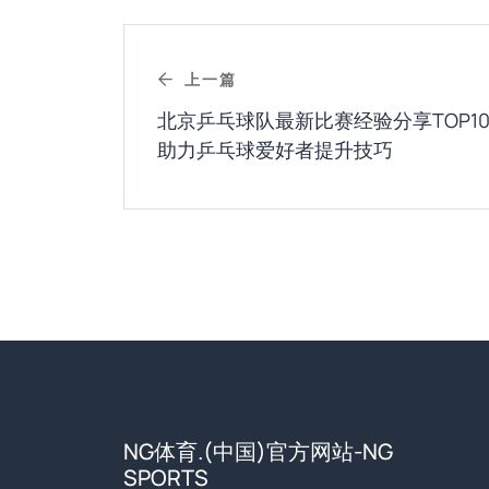
上一篇
北京乒乓球队最新比赛经验分享TOP1
助力乒乓球爱好者提升技巧
NG体育.(中国)官方网站-NG
SPORTS