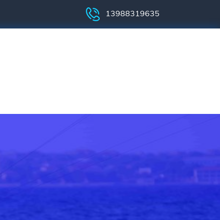
13988319635